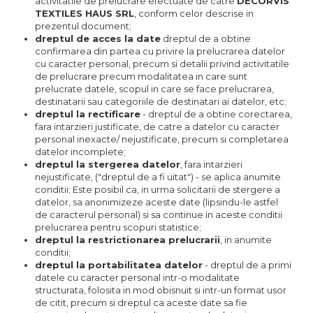
activitatile de prelucrare efectuate de catre
DECORVIS
TEXTILES HAUS SRL
, conform celor descrise in
prezentul document;
dreptul de acces la date
dreptul de a obtine
confirmarea din partea cu privire la prelucrarea datelor
cu caracter personal, precum si detalii privind activitatile
de prelucrare precum modalitatea in care sunt
prelucrate datele, scopul in care se face prelucrarea,
destinatarii sau categoriile de destinatari ai datelor, etc;
dreptul la rectificare
- dreptul de a obtine corectarea,
fara intarzieri justificate, de catre a datelor cu caracter
personal inexacte/ nejustificate, precum si completarea
datelor incomplete;
dreptul la stergerea datelor
, fara intarzieri
nejustificate, ("dreptul de a fi uitat") - se aplica anumite
conditii; Este posibil ca, in urma solicitarii de stergere a
datelor, sa anonimizeze aceste date (lipsindu-le astfel
de caracterul personal) si sa continue in aceste conditii
prelucrarea pentru scopuri statistice;
dreptul la restrictionarea prelucrarii
, in anumite
conditii;
dreptul la portabilitatea datelor
- dreptul de a primi
datele cu caracter personal intr-o modalitate
structurata, folosita in mod obisnuit si intr-un format usor
de citit, precum si dreptul ca aceste date sa fie