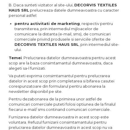
B. Daca sunteti vizitator al site-ului,
DECORVIS TEXTILES
HAUS SRL
prelucreaza datele dumneavoastra cu caracter
personal astfel:
pentru activitati de marketing
, respectiv pentru
transmiterea, prin intermediul mijloacelor de
comunicare la distanta (e-mail, sms), de comunicari
comerciale privind produsele si serviciile oferite de
DECORVIS TEXTILES HAUS SRL
, prin intermediul site-
ului.
Temei
: Prelucrarea datelor dumneavoastra pentru acest
scop are la baza consimtamantul dumneavoastra, daca
alegeti sa-l furnizati.
Va puteti exprima consimtamantul pentru prelucrarea
datelor in acest scop prin completarea si bifarea casutei
corespunzatoare din formularul pentru abonarea la
newsletter disponibil pe site.
Pentru dezabonarea de la primirea unor astfel de
comunicari comerciale puteti folosi optiunea de la finalul
fiecarui e-mail/ sms continand comunicari comerciale.
Furnizarea datelor dumneavoastra in acest scop este
voluntara. Refuzul furnizarii consimtamantului pentru
prelucrarea datelor dumneavoastra in acest scop nu va