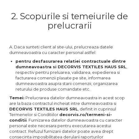
2. Scopurile si temeiurile de
prelucrarii
A. Daca sunteti client al site-ului, prelucreaza datele
dumneavoastra cu caracter personal astfel:
pentru desfasurarea relatiei contractuale dintre
dumneavoastra si DECORVIS TEXTILES HAUS SRL
,
respectiv pentru preluarea, validarea, expedierea si
facturarea comenzii plasate pe site, informarea
dumneavoastra asupra starii comenzii, organizarea
returului de produse comandate etc.
Temei:
Prelucrarea datelor dumneavoastra in acest scop
are la baza contractul incheiat intre dumneavoastra si
DECORVIS TEXTILES HAUS SRL
, definit in cuprinsul
Termenelor si Conditiilor
decorvis.ro/termeni-si-
conditii
. Furnizarea datelor dumneavoastra cu caracter
personal este necesara pentru executarea acestui
contract. Refuzul furnizarii datelor poate avea drept
consecinta imposibilitatea derularii raporturilor