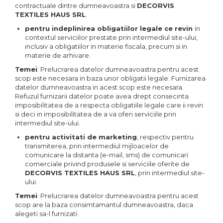
contractuale dintre dumneavoastra si
DECORVIS
TEXTILES HAUS SRL
.
pentru indeplinirea obligatiilor legale ce revin
in
contextul serviciilor prestate prin intermediul site-ului,
inclusiv a obligatiilor in materie fiscala, precum si in
materie de arhivare.
Temei
: Prelucrarea datelor dumneavoastra pentru acest
scop este necesara in baza unor obligatii legale. Furnizarea
datelor dumneavoastra in acest scop este necesara.
Refuzul furnizarii datelor poate avea drept consecinta
imposibilitatea de a respecta obligatiile legale care ii revin
si deci in imposibilitatea de a va oferi serviciile prin
intermediul site-ului.
pentru activitati de marketing
, respectiv pentru
transmiterea, prin intermediul mijloacelor de
comunicare la distanta (e-mail, sms) de comunicari
comerciale privind produsele si serviciile oferite de
DECORVIS TEXTILES HAUS SRL
, prin intermediul site-
ului.
Temei
: Prelucrarea datelor dumneavoastra pentru acest
scop are la baza consimtamantul dumneavoastra, daca
alegeti sa-l furnizati.