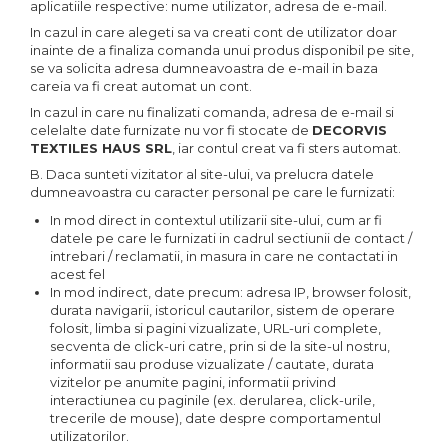
aplicatiile respective: nume utilizator, adresa de e-mail.
In cazul in care alegeti sa va creati cont de utilizator doar
inainte de a finaliza comanda unui produs disponibil pe site,
se va solicita adresa dumneavoastra de e-mail in baza
careia va fi creat automat un cont.
In cazul in care nu finalizati comanda, adresa de e-mail si
celelalte date furnizate nu vor fi stocate de
DECORVIS
TEXTILES HAUS SRL
, iar contul creat va fi sters automat.
B. Daca sunteti vizitator al site-ului, va prelucra datele
dumneavoastra cu caracter personal pe care le furnizati:
In mod direct in contextul utilizarii site-ului, cum ar fi
datele pe care le furnizati in cadrul sectiunii de contact /
intrebari / reclamatii, in masura in care ne contactati in
acest fel
In mod indirect, date precum: adresa IP, browser folosit,
durata navigarii, istoricul cautarilor, sistem de operare
folosit, limba si pagini vizualizate, URL-uri complete,
secventa de click-uri catre, prin si de la site-ul nostru,
informatii sau produse vizualizate / cautate, durata
vizitelor pe anumite pagini, informatii privind
interactiunea cu paginile (ex. derularea, click-urile,
trecerile de mouse), date despre comportamentul
utilizatorilor.