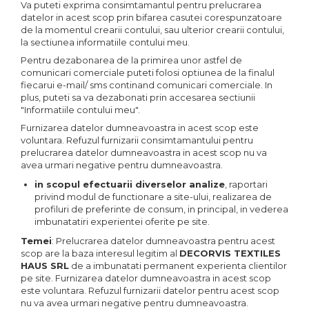
Va puteti exprima consimtamantul pentru prelucrarea
datelor in acest scop prin bifarea casutei corespunzatoare
de la momentul crearii contului, sau ulterior crearii contului,
la sectiunea informatiile contului meu.
Pentru dezabonarea de la primirea unor astfel de
comunicari comerciale puteti folosi optiunea de la finalul
fiecarui e-mail/ sms continand comunicari comerciale. In
plus, puteti sa va dezabonati prin accesarea sectiunii
"Informatiile contului meu".
Furnizarea datelor dumneavoastra in acest scop este
voluntara. Refuzul furnizarii consimtamantului pentru
prelucrarea datelor dumneavoastra in acest scop nu va
avea urmari negative pentru dumneavoastra.
in scopul efectuarii diverselor analize
, raportari
privind modul de functionare a site-ului, realizarea de
profiluri de preferinte de consum, in principal, in vederea
imbunatatiri experientei oferite pe site.
Temei
: Prelucrarea datelor dumneavoastra pentru acest
scop are la baza interesul legitim al
DECORVIS TEXTILES
HAUS SRL
de a imbunatati permanent experienta clientilor
pe site. Furnizarea datelor dumneavoastra in acest scop
este voluntara. Refuzul furnizarii datelor pentru acest scop
nu va avea urmari negative pentru dumneavoastra.