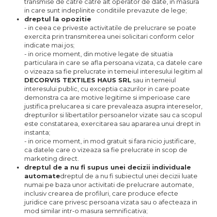
transmise de catre catre alt operator de date, in masura
in care sunt indeplinite conditiile prevazute de lege;
dreptul la opozitie
- in ceea ce priveste activitatile de prelucrare se poate
exercita prin transmiterea unei solicitari conform celor
indicate mai jos;
- in orice moment, din motive legate de situatia
particulara in care se afla persoana vizata, ca datele care
o vizeaza sa fie prelucrate in temeiul interesului legitim al
DECORVIS TEXTILES HAUS SRL
sau in temeiul
interesului public, cu exceptia cazurilor in care poate
demonstra ca are motive legitime si imperioase care
justifica prelucarea si care prevaleaza asupra intereselor,
drepturilor si libertatilor persoanelor vizate sau ca scopul
este constatarea, exercitarea sau apararea unui drept in
instanta;
- in orice moment, in mod gratuit si fara nicio justificare,
ca datele care o vizeaza sa fie prelucrate in scop de
marketing direct.
dreptul de a nu fi supus unei decizii individuale
automate
dreptul de a nu fi subiectul unei decizii luate
numai pe baza unor activitati de prelucrare automate,
inclusiv crearea de profiluri, care produce efecte
juridice care privesc persoana vizata sau o afecteaza in
mod similar intr-o masura semnificativa;