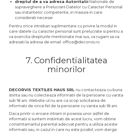
dreptul de a va adresa Autoritatii
Nationale de
supraveghere a Prelucrarii Datelor cu Caracter Personal
sau instantelor competente, in masura in care
considerati necesar.
Pentru orice intrebari suplimentare cu privire la modul in
care datele cu caracter personal sunt prelucrate si pentru a
va exercita drepturile mentionate mai sus, va rugam sa va
adresati la adresa de email: office@decorvis.ro
7. Confidentialitatea
minorilor
DECORVIS TEXTILES HAUS SRL
nu contacteaza cu buna
stiinta sau nu colecteaza informatii de la persoane cu varsta
sub 18 ani. Website-ul nu are ca scop solicitarea de
informatii de orice fel de la persoane cu varsta sub 18 ani.
Daca printr-o eroare intram in posesia unor astfel de
informatii si suntem instiintati de acest lucru, vom obtine
consimtamantul parental adecvat pentru a utiliza aceste
informatii sau, in cazul in care nu este posibil, vom sterge