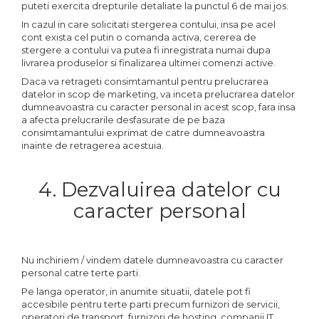
puteti exercita drepturile detaliate la punctul 6 de mai jos.
In cazul in care solicitati stergerea contului, insa pe acel
cont exista cel putin o comanda activa, cererea de
stergere a contului va putea fi inregistrata numai dupa
livrarea produselor si finalizarea ultimei comenzi active.
Daca va retrageti consimtamantul pentru prelucrarea
datelor in scop de marketing, va inceta prelucrarea datelor
dumneavoastra cu caracter personal in acest scop, fara insa
a afecta prelucrarile desfasurate de pe baza
consimtamantului exprimat de catre dumneavoastra
inainte de retragerea acestuia.
4. Dezvaluirea datelor cu
caracter personal
Nu inchiriem / vindem datele dumneavoastra cu caracter
personal catre terte parti.
Pe langa operator, in anumite situatii, datele pot fi
accesibile pentru terte parti precum furnizori de servicii,
operatori de transport, furnizori de hosting, companii IT,