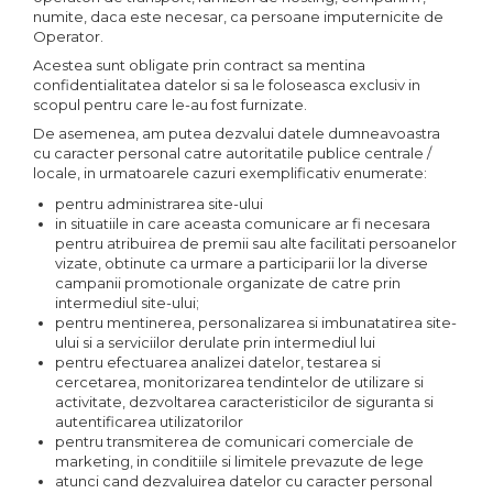
numite, daca este necesar, ca persoane imputernicite de
Operator.
Acestea sunt obligate prin contract sa mentina
confidentialitatea datelor si sa le foloseasca exclusiv in
scopul pentru care le-au fost furnizate.
De asemenea, am putea dezvalui datele dumneavoastra
cu caracter personal catre autoritatile publice centrale /
locale, in urmatoarele cazuri exemplificativ enumerate:
pentru administrarea site-ului
in situatiile in care aceasta comunicare ar fi necesara
pentru atribuirea de premii sau alte facilitati persoanelor
vizate, obtinute ca urmare a participarii lor la diverse
campanii promotionale organizate de catre prin
intermediul site-ului;
pentru mentinerea, personalizarea si imbunatatirea site-
ului si a serviciilor derulate prin intermediul lui
pentru efectuarea analizei datelor, testarea si
cercetarea, monitorizarea tendintelor de utilizare si
activitate, dezvoltarea caracteristicilor de siguranta si
autentificarea utilizatorilor
pentru transmiterea de comunicari comerciale de
marketing, in conditiile si limitele prevazute de lege
atunci cand dezvaluirea datelor cu caracter personal