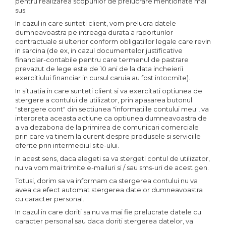
pentru realizarea scopurilor de prelucrare mentionate mai
sus.
In cazul in care sunteti client, vom prelucra datele
dumneavoastra pe intreaga durata a raporturilor
contractuale si ulterior conform obligatiilor legale care revin
in sarcina (de ex, in cazul documentelor justificative
financiar-contabile pentru care termenul de pastrare
prevazut de lege este de 10 ani de la data incheierii
exercitiului financiar in cursul caruia au fost intocmite).
In situatia in care sunteti client si va exercitati optiunea de
stergere a contului de utilizator, prin apasarea butonul
"stergere cont" din sectiunea "informatiile contului meu", va
interpreta aceasta actiune ca optiunea dumneavoastra de
a va dezabona de la primirea de comunicari comerciale
prin care va tinem la curent despre produsele si serviciile
oferite prin intermediul site-ului.
In acest sens, daca alegeti sa va stergeti contul de utilizator,
nu va vom mai trimite e-mailuri si / sau sms-uri de acest gen.
Totusi, dorim sa va informam ca stergerea contului nu va
avea ca efect automat stergerea datelor dumneavoastra
cu caracter personal.
In cazul in care doriti sa nu va mai fie prelucrate datele cu
caracter personal sau daca doriti stergerea datelor, va