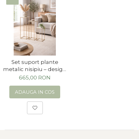
Set suport plante
metalic nisipiu – design
modern
665,00 RON
ADAUGA IN COS