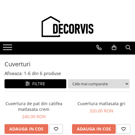
Pentru Living
Pentru Bucătărie
Pentru Dormitor
Pentru Baie
Crăciun
Ceramică
Textile
Cearceafuri
Accesorii
Crăciun
⇢ Decorațiuni
Veselă și accesorii
Cuverturi
Halate
⇢ Vaze
Lenjerii
Prosoape
Corpuri de iluminat
Paturi
Cuverturi
Covoare
Perne
Afiseaza:
1-
6
din
6
produse
Decoratiune
Pilote
FILTRE
Difuzoare
Flori
Cuvertura de pat din catifea
Cuvertura matlasata gri
Tablouri
matlasata crem
320,00 RON
Textile
240,00 RON
ADAUGA IN COS
ADAUGA IN COS