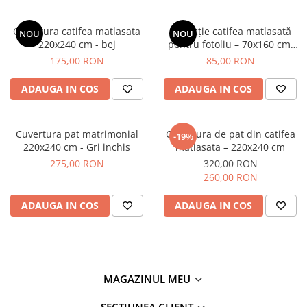
Cuvertura catifea matlasata
Protecție catifea matlasată
NOU
NOU
220x240 cm - bej
pentru fotoliu – 70x160 cm,
culoare nisip
175,00 RON
85,00 RON
ADAUGA IN COS
ADAUGA IN COS
Cuvertura pat matrimonial
Cuvertura de pat din catifea
-19%
220x240 cm - Gri inchis
matlasata – 220x240 cm
275,00 RON
320,00 RON
260,00 RON
ADAUGA IN COS
ADAUGA IN COS
MAGAZINUL MEU