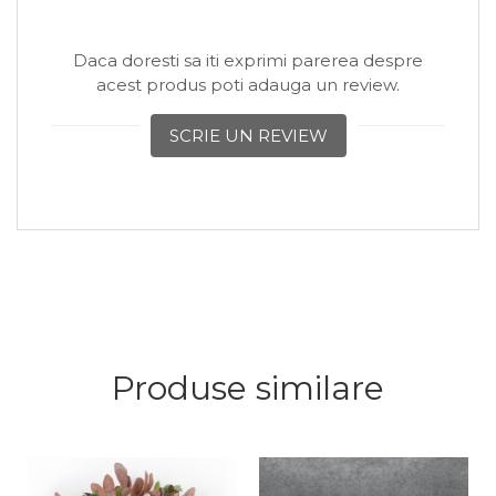
Lungime: 200 mm / 240 mm / 280 mm
Latime: 200 mm / 240 mm / 280 mm
Daca doresti sa iti exprimi parerea despre
Forma: Structura rectangulara, design aerisit
acest produs poti adauga un review.
Utilizare: Interior
Sugestii
SCRIE UN REVIEW
Ideal pentru plante decorative de interior,
ghivece ceramice sau aranjamente florale
Poate fi folosit ca set, pentru un efect vizual
dinamic, sau individual, in diferite zone ale casei
Perfect pentru living, hol, birou sau spatii
comerciale cu design modern
Recomandat in combinatie cu ghivece in tonuri
neutre sau naturale pentru un aspect armonios
Produse similare