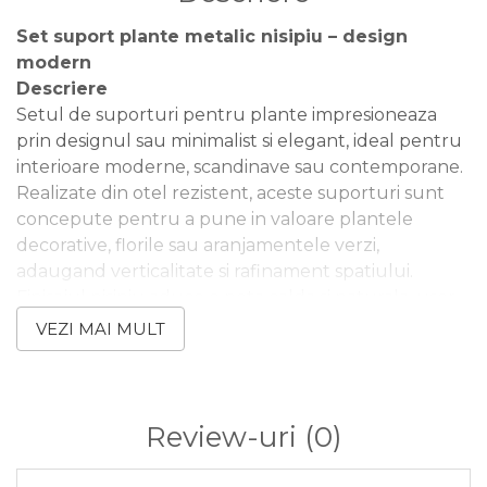
Set suport plante metalic nisipiu – design
modern
Descriere
Setul de suporturi pentru plante impresioneaza
prin designul sau minimalist si elegant, ideal pentru
interioare moderne, scandinave sau contemporane.
Realizate din otel rezistent, aceste suporturi sunt
concepute pentru a pune in valoare plantele
decorative, florile sau aranjamentele verzi,
adaugand verticalitate si rafinament spatiului.
Finisajul nisipiu aduce o nota calda si naturala, usor
de integrat in orice decor.
VEZI MAI MULT
Specificatii
Categorie produs: Suport plante
Greutate: 5,957 kg
Material corp: Otel
Review-uri
(0)
Culoare corp: Nisipiu
Inaltime: 700 mm / 750 mm / 800 mm