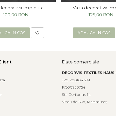
decorativa impletita
Vaza decorativa imp
100,00 RON
125,00 RON
UGA IN COS
ADAUGA IN COS
Client
Date comerciale
DECORVIS TEXTILES HAUS 
ata
J2012001041241
RO30950754
ur
Str. Zorilor nr. 14
Viseu de Sus, Maramureş