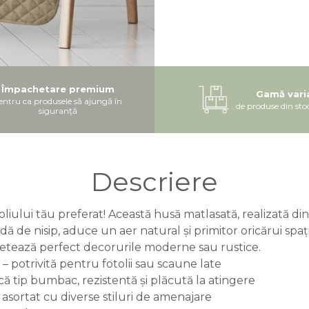
Împachetare premium
Gamă vari
entru ca produsele să ajungă în
de produse din sto
siguranță
Descriere
toliului tău preferat! Această husă matlasată, realizată din
ă de nisip, aduce un aer natural și primitor oricărui spa
tează perfect decorurile moderne sau rustice.
 potrivită pentru fotolii sau scaune late
că tip bumbac, rezistentă și plăcută la atingere
 asortat cu diverse stiluri de amenajare