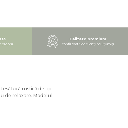
ată
Calitate premium
c propriu
confirmată de clienți mulțumiți
 țesătură rustică de tip
țiu de relaxare. Modelul