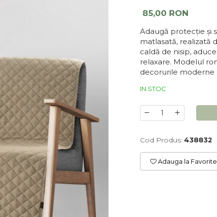
85,00 RON
Adaugă protecție și st
matlasată, realizată 
caldă de nisip, aduce 
relaxare. Modelul r
decorurile moderne s
IN STOC
Cod Produs:
438832
Adauga la Favorite