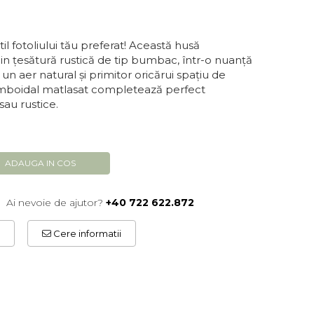
il fotoliului tău preferat! Această husă
din țesătură rustică de tip bumbac, într-o nuanță
un aer natural și primitor oricărui spațiu de
omboidal matlasat completează perfect
au rustice.
ADAUGA IN COS
Ai nevoie de ajutor?
+40 722 622.872
Cere informatii