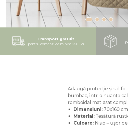
Transport gratuit
p
pentru comenzi de minim 250 Lei
Adaugă protecție și stil fo
bumbac, într-o nuanță cald
romboidal matlasat comple
Dimensiuni:
70x160 cm –
Material:
Țesătură rusti
Culoare:
Nisip – ușor de