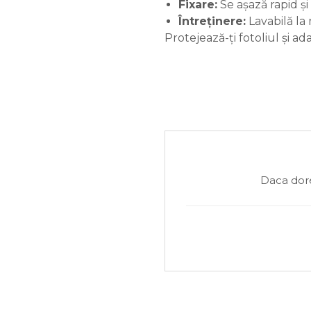
Fixare:
Se așază rapid ș
Întreținere:
Lavabilă la
Protejează-ți fotoliul și 
Daca dore