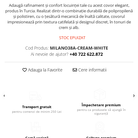
Adaugă rafinament și confort locuinței tale cu acest covor elegant,
produs în Turcia. Realizat dintr-o combinație durabilă de polipropilenă
și polistiren, cu o țesătură mecanică de înaltă calitate, covorul
impresionează prin textura catifelată și designul discret, în tonuri de
crem și alb.
STOC EPUIZAT
Cod Produs:
MILANO38A-CREAM-WHITE
Ai nevoie de ajutor?
+40 722 622.872
Adauga la Favorite
Cere informatii
Împachetare premium
Transport gratuit
pentru ca produsele să ajungă în
pentru comenzi de minim 250 Lei
siguranță
Gamă variată
Calitate premium