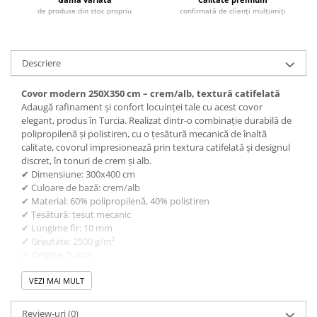
de produse din stoc propriu
confirmată de clienți mulțumiți
Descriere
Covor modern 250X350 cm – crem/alb, textură catifelată
Adaugă rafinament și confort locuinței tale cu acest covor
elegant, produs în Turcia. Realizat dintr-o combinație durabilă de
polipropilenă și polistiren, cu o țesătură mecanică de înaltă
calitate, covorul impresionează prin textura catifelată și designul
discret, în tonuri de crem și alb.
✔ Dimensiune: 300x400 cm
✔ Culoare de bază: crem/alb
✔ Material: 60% polipropilenă, 40% polistiren
✔ Țesătură: țesut mecanic
✔ Lungime fir: 10 mm
✔ Greutate: 2500 g/m²
✔ Origine: Turcia
✔ Suprafață moale și ușor lucioasă
✔ Franjuri elegante pe capete
VEZI MAI MULT
Ideal pentru spații mari precum livinguri sau dormitoare, acest
covor aduce un aer modern, dar călduros, în orice decor.
Review-uri
(0)