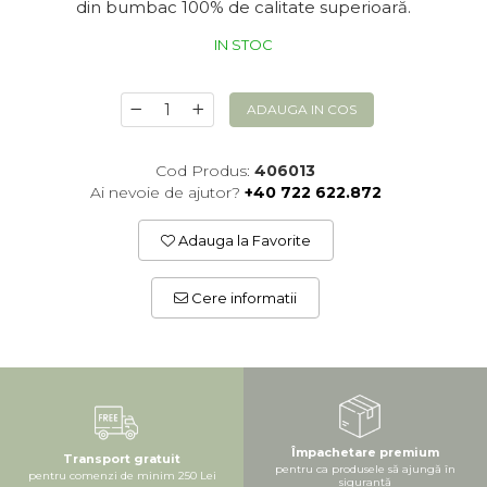
din bumbac 100% de calitate superioară.
IN STOC
ADAUGA IN COS
Cod Produs:
406013
Ai nevoie de ajutor?
+40 722 622.872
Adauga la Favorite
Cere informatii
Împachetare premium
Transport gratuit
pentru ca produsele să ajungă în
pentru comenzi de minim 250 Lei
siguranță