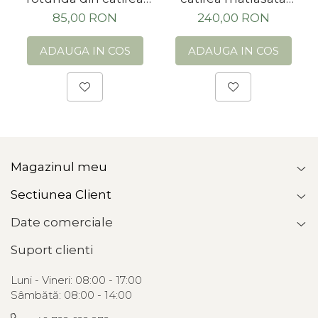
crem 40 cm
crem
85,00 RON
240,00 RON
ADAUGA IN COS
ADAUGA IN COS
Magazinul meu
Sectiunea Client
Date comerciale
Suport clienti
Luni - Vineri: 08:00 - 17:00
Sâmbătă: 08:00 - 14:00